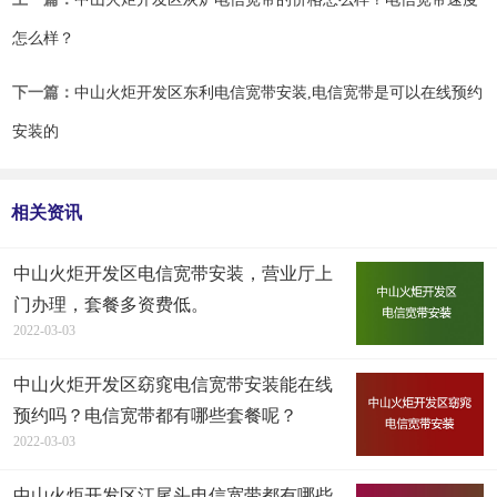
怎么样？
下一篇：
中山火炬开发区东利电信宽带安装,电信宽带是可以在线预约
安装的
相关资讯
中山火炬开发区电信宽带安装，营业厅上
门办理，套餐多资费低。
2022-03-03
中山火炬开发区窈窕电信宽带安装能在线
预约吗？电信宽带都有哪些套餐呢？
2022-03-03
中山火炬开发区江尾头电信宽带都有哪些