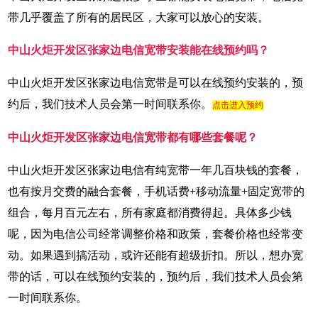
带几乎覆盖了所有的居民区，大家可以放心的安装。
中山火炬开发区张家边电信宽带安装能在线预约吗？
中山火炬开发区张家边电信宽带是可以在线预约安装的，预
约后，我们技术人员会第一时间联系你。
点击进入预约
中山火炬开发区张家边电信宽带都有哪些套餐呢？
中山火炬开发区张家边电信有纯宽带一年几百块钱的套餐，
也有按月交费的融合套餐，手机话费+移动流量+固定宽带的
组合，每月百元左右，所有家庭都消费得起。具体多少钱
呢，因为电信公司经常调整价格和政策，套餐价格也经常变
动。如果遇到搞活动，或许还能有超级折扣。所以，想办宽
带的话，可以在线预约安装的，预约后，我们技术人员会第
一时间联系你。